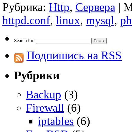
Рубрика:
Http
,
Сервера
|
М
httpd.conf
,
linux
,
mysql
,
ph
Search for:
Подпишись на RSS
Рубрики
Backup
(3)
Firewall
(6)
iptables
(6)