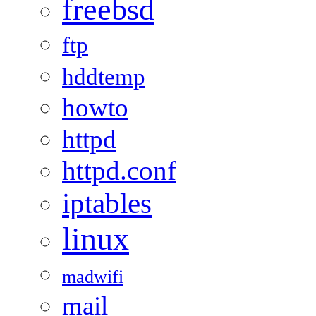
freebsd
ftp
hddtemp
howto
httpd
httpd.conf
iptables
linux
madwifi
mail