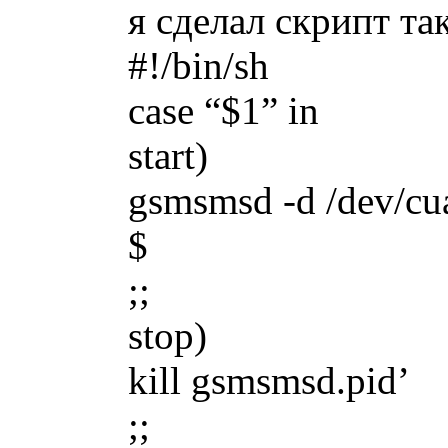
я сделал скрипт та
#!/bin/sh
case “$1” in
start)
gsmsmsd -d /dev/cua
$
;;
stop)
kill gsmsmsd.pid’
;;