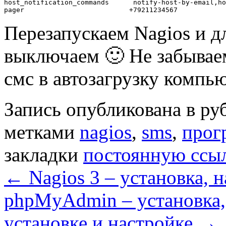
host_notification_commands      notify-host-by-email,ho
Перезапускаем Nagios и д
выключаем 🙂 Не забывае
смс в автозагрузку компью
Запись опубликована в р
метками
nagios
,
sms
,
прог
закладки
постоянную ссы
←
Nagios 3 – установка, 
phpMyAdmin – установка,
установке и настройке
→