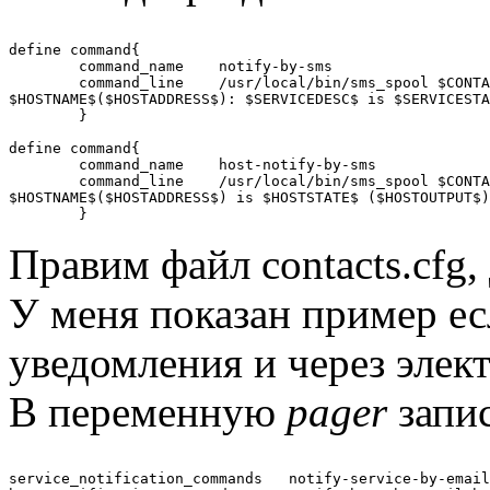
define command{

        command_name    notify-by-sms

        command_line    /usr/local/bin/sms_spool $CONTA
$HOSTNAME$($HOSTADDRESS$): $SERVICEDESC$ is $SERVICESTA
        }

define command{

        command_name    host-notify-by-sms

        command_line    /usr/local/bin/sms_spool $CONTA
$HOSTNAME$($HOSTADDRESS$) is $HOSTSTATE$ ($HOSTOUTPUT$)
Правим файл contacts.cfg,
У меня показан пример ес
уведомления и через элек
В переменную
pager
запис
service_notification_commands   notify-service-by-email