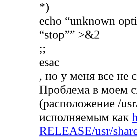
*)
echo “unknown optio
“stop”” >&2
;;
esac
, но у меня все не 
Проблема в моем с
(расположение /usr/l
исполняемым как
h
RELEASE/usr/share/