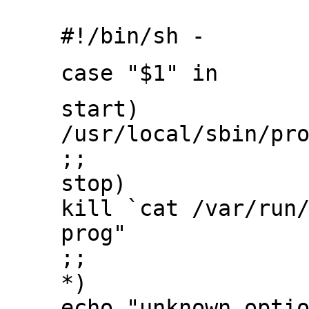
#!/bin/sh -
case "$1" in
start)
/usr/local/sbin/pr
;;
stop)
kill `cat /var/run
prog"
;;
*)
echo "unknown opti