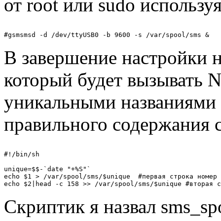
от root или sudo использу
В завершение настройки 
который будет вызывать N
уникальными названиями
правильного содержания 
#!/bin/sh

unique=$$-`date "+%S"`

echo $1 > /var/spool/sms/$unique  #первая строка номер 
Скриптик я назвал sms_spo