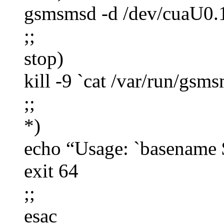
gsmsmsd -d /dev/cuaU0.1
;;
stop)
kill -9 `cat /var/run/gsm
;;
*)
echo “Usage: `basename 
exit 64
;;
esac