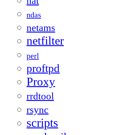
nat
ndas
netams
netfilter
perl
proftpd
Proxy
rrdtool
rsync
scripts