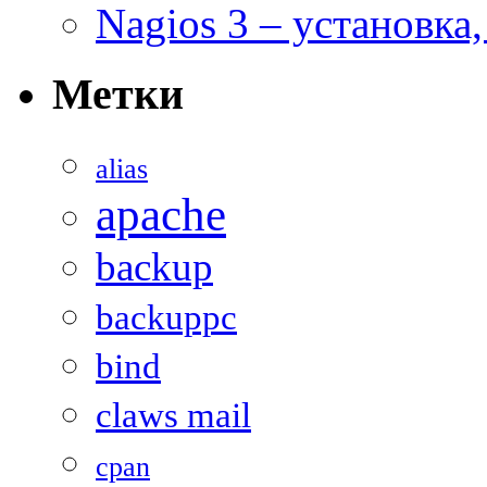
Nagios 3 – установка
Метки
alias
apache
backup
backuppc
bind
claws mail
cpan