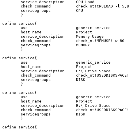
        service_description     CPU Load

        check_command           check_nt!CPULOAD!-l 5,8
        servicegroups           CPU

        }                                              
define service{

        use                     generic_service

        host_name               Project

        service_description     Memory Usage

        check_command           check_nt!MEMUSE!-w 80 -
        servicegroups           MEMORY

        }

define service{

        use                     generic_service

        host_name               Project

        service_description     C:\ Drive Space

        check_command           check_nt!USEDDISKSPACE!
        servicegroups           DISK

        }

define service{

        use                     generic_service

        host_name               Project

        service_description     E:\ Drive Space

        check_command           check_nt!USEDDISKSPACE!
        servicegroups           DISK

        }

define service{
