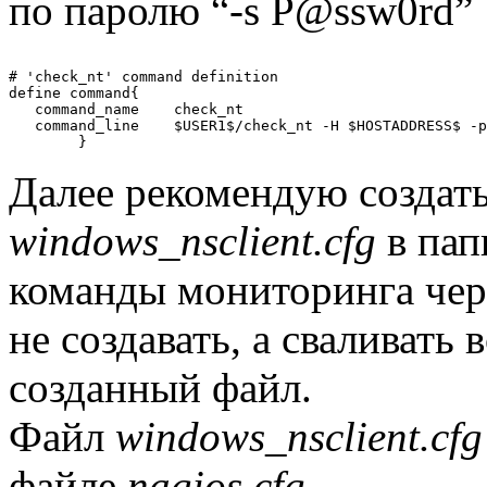
по паролю “-s P@ssw0rd”
# 'check_nt' command definition

define command{

   command_name    check_nt

   command_line    $USER1$/check_nt -H $HOSTADDRESS$ -p
Далее рекомендую создат
windows_nsclient.cfg
в папк
команды мониторинга чер
не создавать, а сваливать 
созданный файл.
Файл
windows_nsclient.cfg
файле
nagios.cfg
.