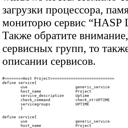
загрузки процессора, памя
мониторю сервис “HASP L
Также обратите внимание,
сервисных групп, то также
описании сервисов.
#========Host Project============================

define service{

        use                     generic_service

        host_name               Project

        service_description     Uptime

        check_command           check_nt!UPTIME

        servicegroups           UPTIME

        }                                      

define service{

        use                     generic_service

        host_name               Project
