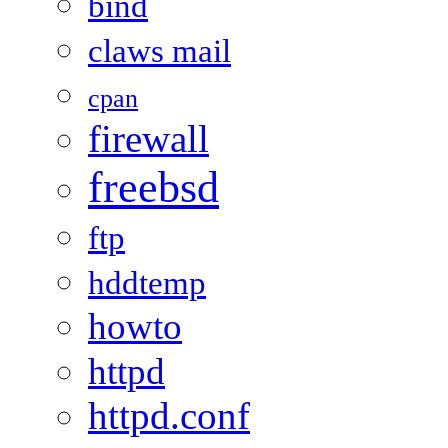
bind
claws mail
cpan
firewall
freebsd
ftp
hddtemp
howto
httpd
httpd.conf