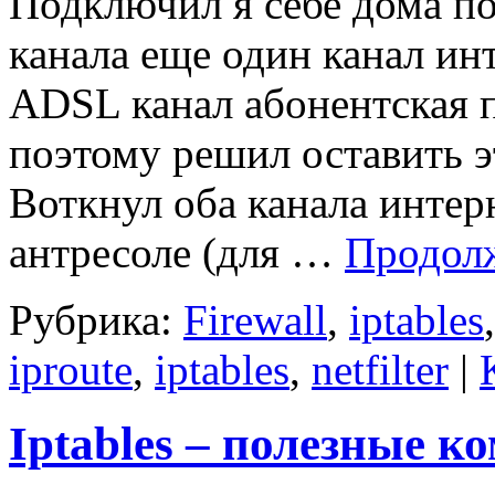
Подключил я себе дома п
канала еще один канал инт
ADSL канал абонентская п
поэтому решил оставить эт
Воткнул оба канала интерн
антресоле (для …
Продол
Рубрика:
Firewall
,
iptables
iproute
,
iptables
,
netfilter
|
Iptables – полезные к