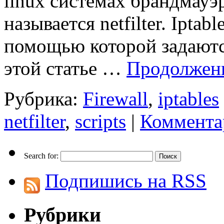
linux системах брандмауэр
называется netfilter. Iptab
помощью которой задаются 
этой статье …
Продолжен
Рубрика:
Firewall
,
iptables
netfilter
,
scripts
|
Коммента
Search for:
Подпишись на RSS
Рубрики