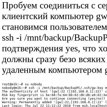
Пробуем соединиться с се
клиентский компьютер gw 
становимся пользователе
ssh -i /mnt/backup/Backu
подтверждения yes, что х
должны сразу безо всяких
удаленным компьютером 
root@m1k:~# su nobody

nobody@m1k:~# ssh -i /mnt/backup/BackupPC/.ssh/gw-key m
The authenticity of host '[gw]:22 ([192.168.0.1]:22)' c
RSA key fingerprint is be:68:fe:64:bb:62:d6:d8:a9:62:3e
Are you sure you want to continue connecting (yes/no)? 
Warning: Permanently added '[gw]:22,[192.168.0.1]:22' (
Last login: Thu Jul 22 11:12:22 2010 from mik.localhost
