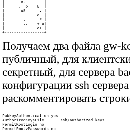
|       o.        |

|      .  o    E  |

|       oS .    . |

|      ...  .  o +|

|       .. .    *.|

|        ...  .+ o|

|         . ..+o+.|

Получаем два файла gw-ke
публичный, для клиентски
секретный, для сервера ba
конфигурации ssh сервера 
раскомментировать строк
PubkeyAuthentication yes

AuthorizedKeysFile      .ssh/authorized_keys

PermitRootLogin no
