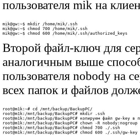
пользователя mik на клие
mik@gw:~$ mkdir /home/mik/.ssh

mik@gw:~$ chmod 700 /home/mik/.ssh

Второй файл-ключ для сер
аналогичным выше способо
пользователя nobody на с
всех папок и файлов долж
root@m1k:~# cd /mnt/backup/BackupPC/

root@m1k:/mnt/backup/BackupPC# mkdir .ssh

root@m1k:/mnt/backup/BackupPC# копируем файл gw-key в п
root@m1k:/mnt/backup/BackupPC# chown -R nobody:nogroup 
root@m1k:/mnt/backup/BackupPC# chmod 700 ./.ssh
