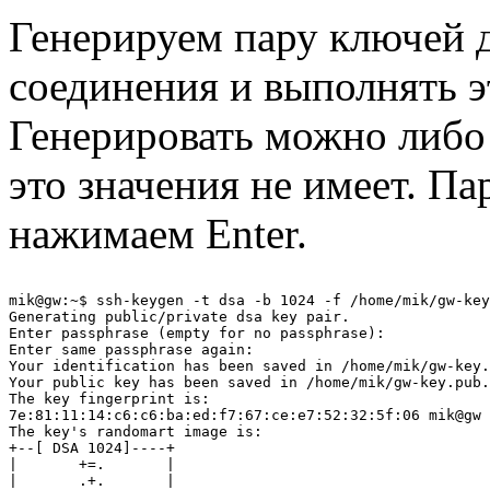
Генерируем пару ключей д
соединения и выполнять э
Генерировать можно либо 
это значения не имеет. П
нажимаем Enter.
mik@gw:~$ ssh-keygen -t dsa -b 1024 -f /home/mik/gw-key

Generating public/private dsa key pair.

Enter passphrase (empty for no passphrase):

Enter same passphrase again:

Your identification has been saved in /home/mik/gw-key.

Your public key has been saved in /home/mik/gw-key.pub.

The key fingerprint is:

7e:81:11:14:c6:c6:ba:ed:f7:67:ce:e7:52:32:5f:06 mik@gw

The key's randomart image is:

+--[ DSA 1024]----+

|       +=.       |

|       .+.       |
