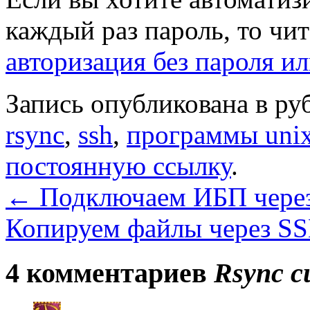
каждый раз пароль, то чи
авторизация без пароля и
Запись опубликована в р
rsync
,
ssh
,
программы uni
постоянную ссылку
.
←
Подключаем ИБП чере
Копируем файлы через S
4 комментариев
Rsync с