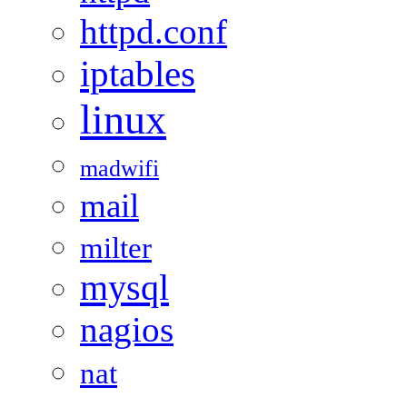
httpd.conf
iptables
linux
madwifi
mail
milter
mysql
nagios
nat