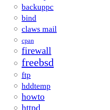
backuppc
bind
claws mail
cpan
firewall
freebsd
ftp
hddtemp
howto
httpd