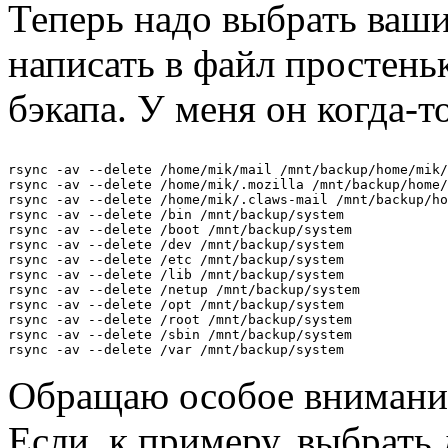
Теперь надо выбрать ваш
написать в файл простень
бэкапа. У меня он когда-т
rsync -av --delete /home/mik/mail /mnt/backup/home/mik/

rsync -av --delete /home/mik/.mozilla /mnt/backup/home/
rsync -av --delete /home/mik/.claws-mail /mnt/backup/ho
rsync -av --delete /bin /mnt/backup/system

rsync -av --delete /boot /mnt/backup/system

rsync -av --delete /dev /mnt/backup/system

rsync -av --delete /etc /mnt/backup/system

rsync -av --delete /lib /mnt/backup/system

rsync -av --delete /netup /mnt/backup/system

rsync -av --delete /opt /mnt/backup/system

rsync -av --delete /root /mnt/backup/system

rsync -av --delete /sbin /mnt/backup/system

Обращаю особое внимание 
Если, к примеру, выбрать