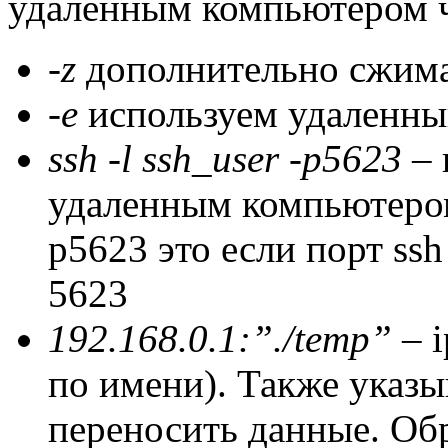
удаленным компьютером ч
-z
дополнительно сжим
-e
используем удаленный
ssh -l ssh_user -p5623
– 
удаленным компьютером.
p5623 это если порт ss
5623
192.168.0.1:”./temp”
– i
по имени). Также указ
переносить данные. Обр