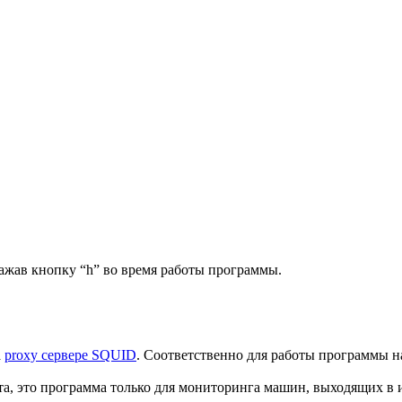
жав кнопку “h” во время работы программы.
а
proxy сервере SQUID
. Соответственно для работы программы на
ета, это программа только для мониторинга машин, выходящих в 