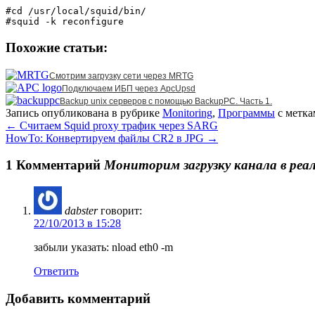
#cd /usr/local/squid/bin/

Похожие статьи:
Смотрим загрузку сети через MRTG
Подключаем ИБП через ApcUpsd
Backup unix серверов с помощью BackupPC. Часть 1.
Запись опубликована в рубрике
Monitoring
,
Программы
с метк
←
Считаем Squid proxy трафик через SARG
HowTo: Конвертируем файлы CR2 в JPG
→
1 Комментарий
Мониторим загрузку канала в реа
dabster
говорит:
22/10/2013 в 15:28
забыли указать: nload eth0 -m
Ответить
Добавить комментарий