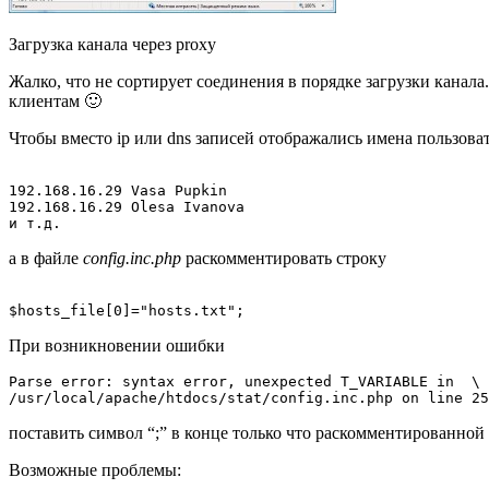
Загрузка канала через proxy
Жалко, что не сортирует соединения в порядке загрузки канал
клиентам 🙂
Чтобы вместо ip или dns записей отображались имена пользовате
192.168.16.29 Vasa Pupkin

192.168.16.29 Olesa Ivanova

а в файле
config.inc.php
раскомментировать строку
При возникновении ошибки
Parse error: syntax error, unexpected T_VARIABLE in  \

/usr/local/apache/htdocs/stat/config.inc.php on line 25
поставить символ “;” в конце только что раскомментированной
Возможные проблемы: