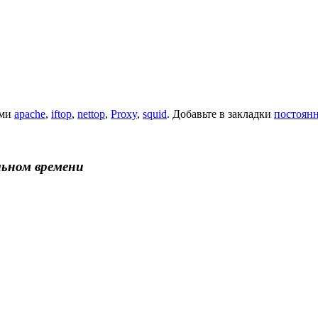
ами
apache
,
iftop
,
nettop
,
Proxy
,
squid
. Добавьте в закладки
постоян
льном времени