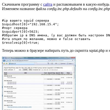
Скачиваем программу с
сайта
и распаковываем в какую-нибудь 
Изменяем название файла
config.inc.php.defaults
на
config.inc.php
#ip вашего squid сервера

$squidhost[0]="192.168.15.4";

#порт сервера

$squidport[0]=5623;

#Обратим ip в DNS имена, (у вас должен быть настроен DN
#эта опция по желанию, можно и false оставить

Теперь можно в браузере набирать путь до скрипта sqstat.php 