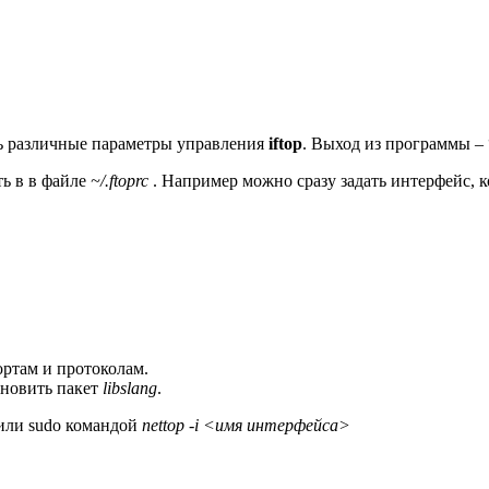
ть различные параметры управления
iftop
. Выход из программы – 
ь в в файле
~/.ftoprc
. Например можно сразу задать интерфейс, 
ртам и протоколам.
ановить пакет
libslang
.
 или sudo командой
nettop -i <имя интерфейса>