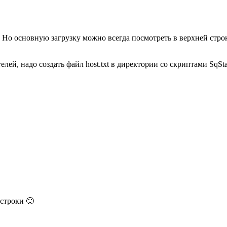
а. Но основную загрузку можно всегда посмотреть в верхней стр
лей, надо создать файл host.txt в директории со скриптами SqSt
 строки 🙂