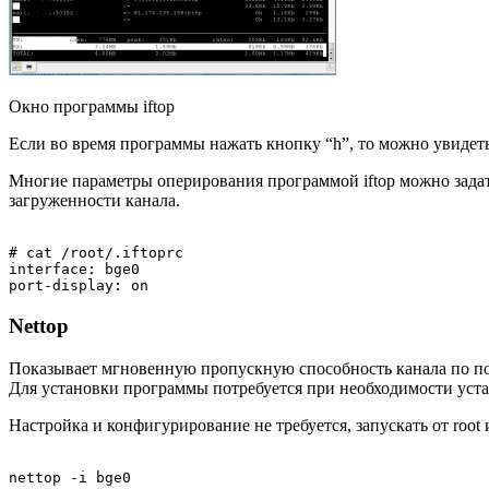
Окно программы iftop
Если во время программы нажать кнопку “h”, то можно увиде
Многие параметры оперирования программой iftop можно задат
загруженности канала.
# cat /root/.iftoprc

interface: bge0

Nettop
Показывает мгновенную пропускную способность канала по по
Для установки программы потребуется при необходимости уст
Настройка и конфигурирование не требуется, запускать от root