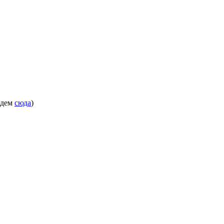
 идем
сюда
)